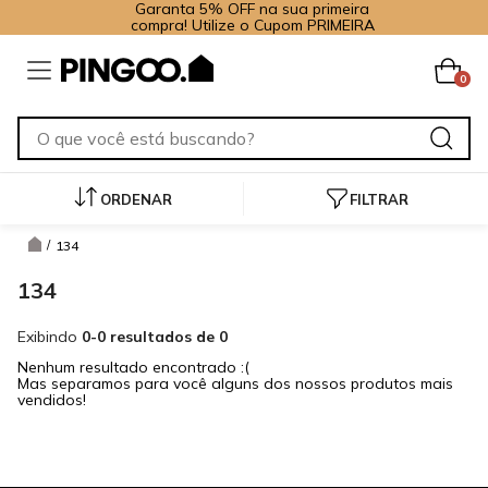
Garanta 5% OFF na sua primeira
compra! Utilize o Cupom PRIMEIRA
0
ORDENAR
FILTRAR
134
/
134
Exibindo
0-0 resultados de 0
Nenhum resultado encontrado :(
Mas separamos para você alguns dos nossos produtos mais
vendidos!