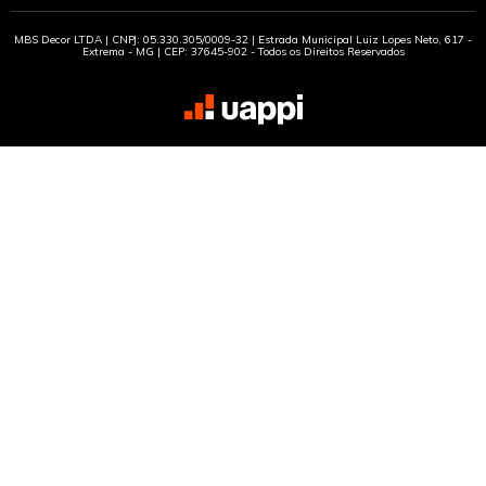
MBS Decor LTDA | CNPJ: 05.330.305/0009-32 | Estrada Municipal Luiz Lopes Neto, 617 -
Extrema - MG | CEP: 37645-902 - Todos os Direitos Reservados