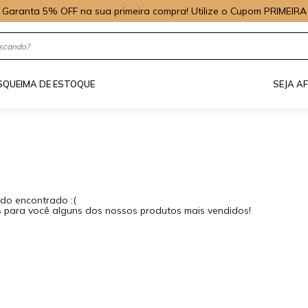
Garanta 5% OFF na sua primeira compra! Utilize o Cupom PRIMEIRA
S
QUEIMA DE ESTOQUE
SEJA A
do encontrado :(
para você alguns dos nossos produtos mais vendidos!