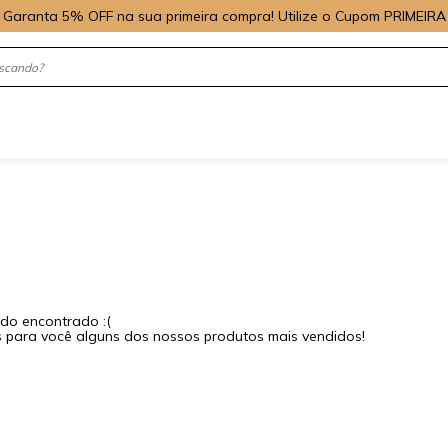
Garanta 5% OFF na sua primeira compra! Utilize o Cupom PRIMEIRA
do encontrado :(
para você alguns dos nossos produtos mais vendidos!