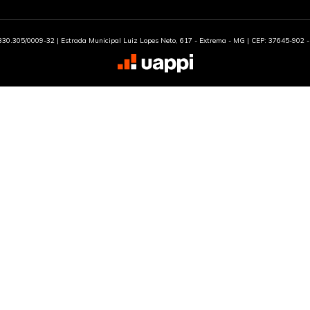
30.305/0009-32 | Estrada Municipal Luiz Lopes Neto, 617 - Extrema - MG | CEP: 37645-902 - 