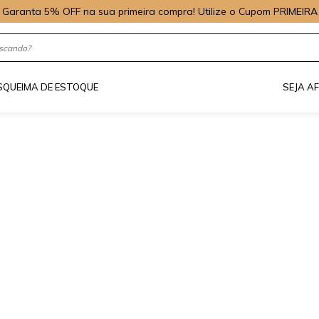
Garanta 5% OFF na sua primeira compra! Utilize o Cupom PRIMEIRA
S
QUEIMA DE ESTOQUE
SEJA A
do encontrado :(
para você alguns dos nossos produtos mais vendidos!