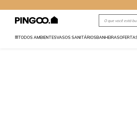
TODOS AMBIENTES
VASOS SANITÁRIOS
BANHEIRAS
OFERTA
164
/
164
Exibindo
0-0 resultados de 0
Nenhum resulta
FAIXA DE PREÇO
Mas separamos 
R$ 0.00 - R$ 0.00