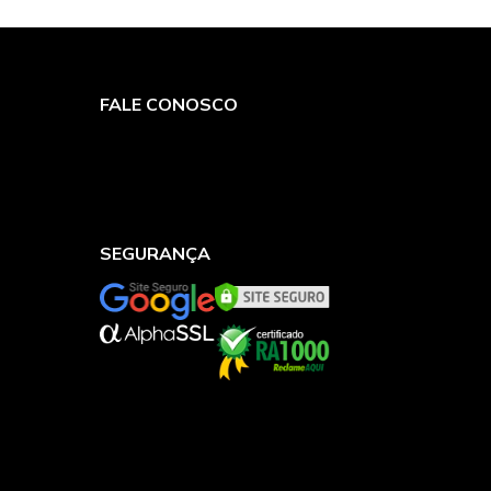
FALE CONOSCO
Atendimento:
SEG - QUI das 9h às 17h
SEXTA das 09h as 16h
Devoluções/Reenvio:
SEG - QUI das 9h às 17h
SEXTA das 09h as 16h
Central de Atendimento
Whatsapp