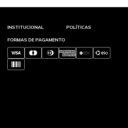
INSTITUCIONAL
POLÍTICAS
Sobre a empresa
Política de Entrega e Frete
Meus pedidos
Termos e Condições de uso
Meus dados
Política de Troca e Devolução
Cupons de desconto
Tempo de Garantia
Seja Afiliado Pingoo
Política de Privacidade
Inspire-se nesses Ambientes
Troque Fácil
Arquitetos recomendam
Central de Atendimento
FORMAS DE PAGAMENTO