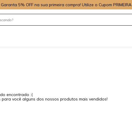
Garanta 5% OFF na sua primeira compra! Utilize o Cupom PRIMEIRA
do encontrado :(
para você alguns dos nossos produtos mais vendidos!