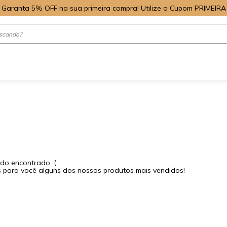
Garanta 5% OFF na sua primeira compra! Utilize o Cupom PRIMEIRA
do encontrado :(
para você alguns dos nossos produtos mais vendidos!