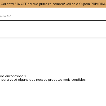
Garanta 5% OFF na sua primeira compra! Utilize o Cupom PRIMEIRA
do encontrado :(
para você alguns dos nossos produtos mais vendidos!