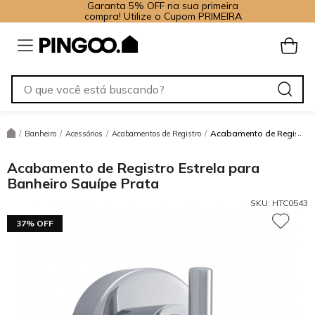
Garanta 5% OFF na sua primeira
compra! Utilize o Cupom PRIMEIRA
Acabamento de Registro E
/
Banheiro
/
Acessórios
/
Acabamentos de Registro
/
Acabamento de Registro Estrela para
Banheiro Sauípe Prata
SKU:
HTC0543
37% OFF