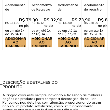
Acabamento
Acabamento
Acabamento
Acabamento
de
de Registro
de
de registro
Misturador
em Metal
Misturador
quadrado Ibó
Monocomando
Quadrado
Monocomando
Pingoo.casa
R$ 79,90
R$ 32,90
R$ 73,90
R$ 82
para
Mearim
Redondo
- Dourado
R$ 131,90
R$ 46,12
R$ 131,90
R$ 128,90
no pix
no pix
no pix
no pix
Banheiro
Prata
para
Rose
ou em até 1x
ou em até 1x
ou em até 1x
ou em até 1x
Oiapoque
Escovado
Banheiro
de R$ 84,10
de R$ 34,63
de R$ 77,78
de R$ 87,26
Ping...
Guapo...
ADICIONAR
ADICIONAR
ADICIONAR
ADICIONAR
AO
AO
AO
AO
CARRINHO
CARRINHO
CARRINHO
CARRINHO
DESCRIÇÃO E DETALHES DO
PRODUTO
A Pingoo.casa está sempre inovando e trazendo as melhores
opções de produtos para compor a decoração do seu lar.
Pensamos nos detalhes com atenção, proporcionando assim
não só um produto sofisticado, como um funcionamento
exemplar que vem para facilitar o seu dia a dia.