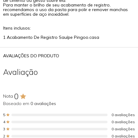
de cimento ou gesso sobre ela.
Para manter o brilho de seu acabamento de registro,
recomendamos o uso da pasta para polir e remover manchas
em superfícies de aço inoxidável.
Itens inclusos:
1 Acabamento De Registro Sauípe Pingoo.casa
AVALIAÇÕES DO PRODUTO
Avaliação
0
Nota
Baseado em
0 avaliações
5
0 avaliações
4
0 avaliações
3
0 avaliações
2
0 avaliações