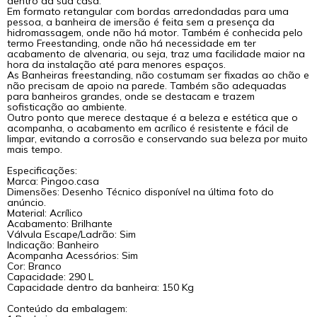
dentro da sua casa.
Em formato retangular com bordas arredondadas para uma
pessoa, a banheira de imersão é feita sem a presença da
hidromassagem, onde não há motor. Também é conhecida pelo
termo Freestanding, onde não há necessidade em ter
acabamento de alvenaria, ou seja, traz uma facilidade maior na
hora da instalação até para menores espaços.
As Banheiras freestanding, não costumam ser fixadas ao chão e
não precisam de apoio na parede. Também são adequadas
para banheiros grandes, onde se destacam e trazem
sofisticação ao ambiente.
Outro ponto que merece destaque é a beleza e estética que o
acompanha, o acabamento em acrílico é resistente e fácil de
limpar, evitando a corrosão e conservando sua beleza por muito
mais tempo.
Especificações:
Marca: Pingoo.casa
Durabilidade
Dimensões: Desenho Técnico disponível na última foto do
anúncio.
Material: Acrílico
Além da beleza estética, o acabamento em acrílico é
Acabamento: Brilhante
Válvula Escape/Ladrão: Sim
resistente e fácil de limpar, evitando a corrosão e
Indicação: Banheiro
Acompanha Acessórios: Sim
conservando sua beleza por muito mais tempo.
Cor: Branco
Capacidade:
290 L
Capacidade dentro da banheira: 150 Kg
Conteúdo da embalagem: