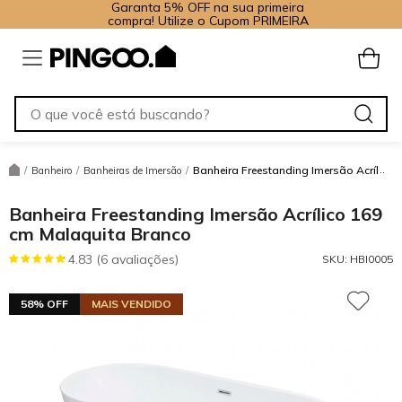
Garanta 5% OFF na sua primeira
compra! Utilize o Cupom PRIMEIRA
Banheira Freestanding Imersão Acrílico
/
Banheiro
/
Banheiras de Imersão
/
Banheira Freestanding Imersão Acrílico 169
cm Malaquita Branco
4.83 (6 avaliações)
SKU:
HBI0005
58% OFF
MAIS VENDIDO