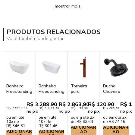
mostrar mais
PRODUTOS RELACIONADOS
Você também pode gostar
Banheira
Banheira
Torneira
Ducha
Freestanding
Freestanding
para
Chuveiro
Imersão
Imersão
Banheiro
Autolimpante
Acrílico 170
Acrílico 165
Misturador
Redondo de
R$ 3.289,90
R$ 2.863,90
R$ 120,90
R$ 14
cm Rutilo
cm Azurita
Monocomando
Parede
R$ 7.959,90
R$ 7.499,90
R$ 199,90
R$ 265,90
no pix
no pix
no pix
no pix
Branco
Branco
Alta Xingu
Mauá Preto
ou em até
ou em até
ou em até 2x
ou em até 2x
Dourado...
10x de
10x de
de R$ 63,63
de R$ 74,16
R$ 346,31
R$ 301,46
ADICIONAR
ADICIONAR
ADICIONAR
ADICIONAR
AO
AO