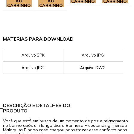
AO
AO
CARRINHO
CARRINHO
Beleza Minimalista
CARRINHO
CARRINHO
As Banheiras freestanding não costumam ser fixadas ao
chão e não precisam de apoio na parede, especialmente
em banheiros grandes onde se destacam e trazem
MATERIAS PARA DOWNLOAD
sofisticação ao ambiente.
Arquivo SPK
Arquivo JPG
Arquivo JPG
Arquivo DWG
DESCRIÇÃO E DETALHES DO
PRODUTO
Você que está em busca de um momento de paz e relaxamento
no banho após um longo dia, a Banheira Freestanding Imersao
Malaquita Pingoo.casa chegou para trazer esse conforto para