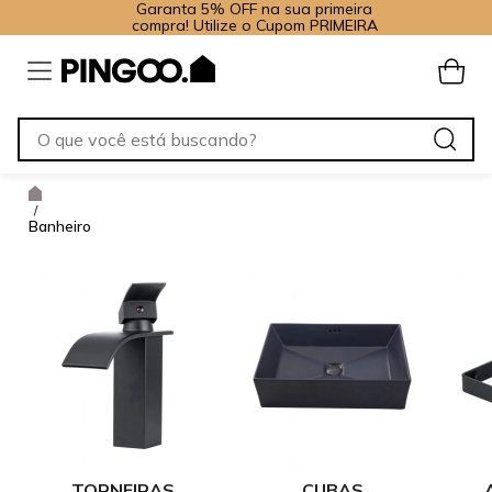
Garanta 5% OFF na sua primeira
compra! Utilize o Cupom PRIMEIRA
/
Banheiro
TORNEIRAS
CUBAS