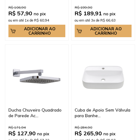
R$ 106,90
R$ 199,90
R$ 57,90
R$ 189,91
no pix
no pix
ou em até 1x de R$ 60,94
ou em até 3x de R$ 66,63
ADICIONAR AO
ADICIONAR AO
CARRINHO
CARRINHO
Ducha Chuveiro Quadrado
Cuba de Apoio Sem Válvula
de Parede Ac...
para Banhe...
R$ 171,94
R$ 284,90
R$ 127,90
R$ 265,90
no pix
no pix