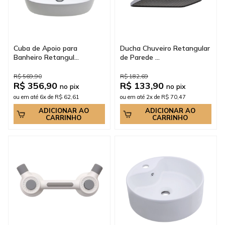
Cuba de Apoio para
Ducha Chuveiro Retangular
Banheiro Retangul...
de Parede ...
R$ 569,90
R$ 182,69
R$ 356,90
R$ 133,90
no pix
no pix
ou em até 6x de R$ 62,61
ou em até 2x de R$ 70,47
ADICIONAR AO
ADICIONAR AO
CARRINHO
CARRINHO