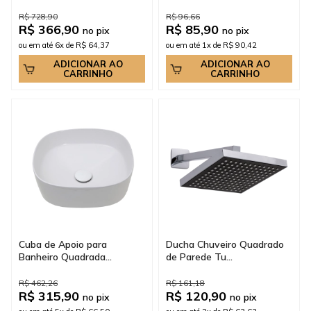
R$ 728,90
R$ 96,66
R$ 366,90
R$ 85,90
no pix
no pix
ou em até 6x de R$ 64,37
ou em até 1x de R$ 90,42
ADICIONAR AO
ADICIONAR AO
CARRINHO
CARRINHO
Cuba de Apoio para
Ducha Chuveiro Quadrado
Banheiro Quadrada...
de Parede Tu...
R$ 462,26
R$ 161,18
R$ 315,90
R$ 120,90
no pix
no pix