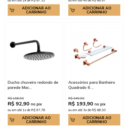
ou em até 2x de R$ 67,32
ou em até 4x de R$ 69,97
ADICIONAR AO
ADICIONAR AO
CARRINHO
CARRINHO
Ducha chuveiro redondo de
Acessórios para Banheiro
parede Mac...
Quadrado 6 ...
R$ 158,90
R$ 349,90
R$ 92,90
R$ 193,90
no pix
no pix
ou em até 1x de R$ 97,78
ou em até 3x de R$ 68,03
ADICIONAR AO
ADICIONAR AO
CARRINHO
CARRINHO