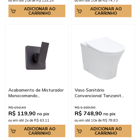
ou em até 10x de R$ 125,25
ou em até 10x de R$ 74,73
ADICIONAR AO
ADICIONAR AO
CARRINHO
CARRINHO
Acabamento de Misturador
Vaso Sanitário
Monocomando...
Convencional Tanzanit...
R$ 150,43
R$ 1.329,90
R$ 119,90
R$ 748,90
no pix
no pix
ou em até 2x de R$ 63,11
ou em até 10x de R$ 78,83
ADICIONAR AO
ADICIONAR AO
CARRINHO
CARRINHO