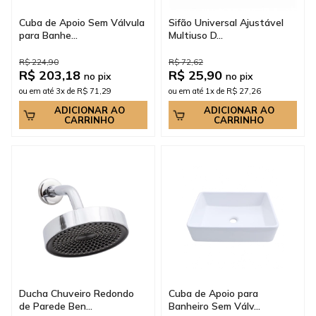
Cuba de Apoio Sem Válvula
Sifão Universal Ajustável
para Banhe...
Multiuso D...
R$ 224,90
R$ 72,62
R$ 203,18
R$ 25,90
no pix
no pix
ou em até 3x de R$ 71,29
ou em até 1x de R$ 27,26
ADICIONAR AO
ADICIONAR AO
CARRINHO
CARRINHO
Ducha Chuveiro Redondo
Cuba de Apoio para
de Parede Ben...
Banheiro Sem Válv...