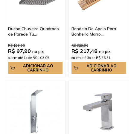
Ducha Chuveiro Quadrado
Bandeja De Apoio Para
de Parede Tu...
Banheira Marro...
R$ 198,90
R$ 329,90
R$ 97,90
R$ 217,48
no pix
no pix
ou em até 1x de R$ 103,05
ou em até 3x de R$ 76,31
ADICIONAR AO
ADICIONAR AO
CARRINHO
CARRINHO