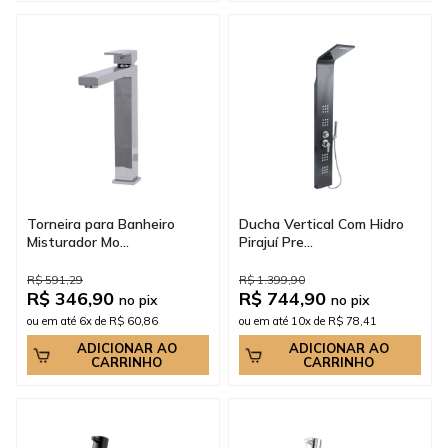
Torneira para Banheiro
Ducha Vertical Com Hidro
Misturador Mo...
Pirajuí Pre...
R$ 591,29
R$ 1.399,90
R$ 346,90
R$ 744,90
no pix
no pix
ou em até 6x de R$ 60,86
ou em até 10x de R$ 78,41
ADICIONAR AO
ADICIONAR AO
CARRINHO
CARRINHO