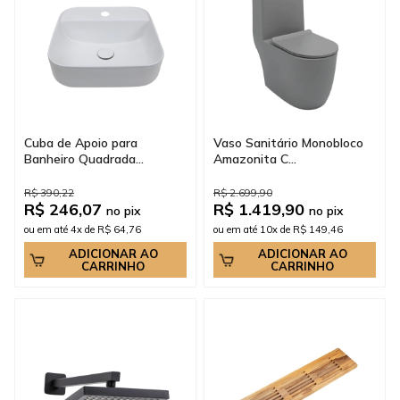
Cuba de Apoio para
Vaso Sanitário Monobloco
Banheiro Quadrada...
Amazonita C...
R$ 390,22
R$ 2.699,90
R$ 246,07
R$ 1.419,90
no pix
no pix
ou em até 4x de R$ 64,76
ou em até 10x de R$ 149,46
ADICIONAR AO
ADICIONAR AO
CARRINHO
CARRINHO