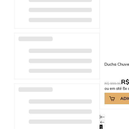
Ducha Chuve
R$
R$ 999,90
ou em até 8x 
ADI
1