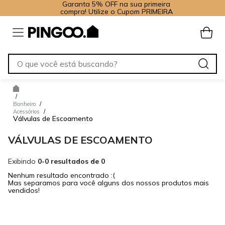
Garanta 5% OFF na sua primeira
compra! Utilize o Cupom PRIMEIRA
/
Banheiro
/
Acessórios
/
Válvulas de Escoamento
VÁLVULAS DE ESCOAMENTO
Exibindo
0-0 resultados de 0
Nenhum resultado encontrado :(
Mas separamos para você alguns dos nossos produtos mais
vendidos!