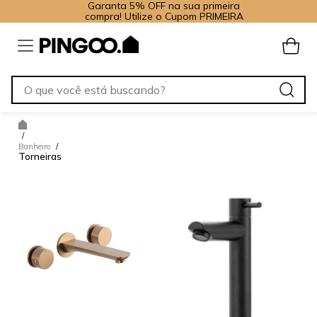
Garanta 5% OFF na sua primeira
compra! Utilize o Cupom PRIMEIRA
/
Banheiro
/
Torneiras