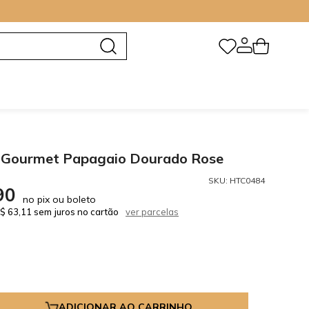
 Gourmet Papagaio Dourado Rose
SKU:
HTC0484
90
no pix ou boleto
$ 63,11 sem juros no cartão
ver parcelas
ADICIONAR AO CARRINHO