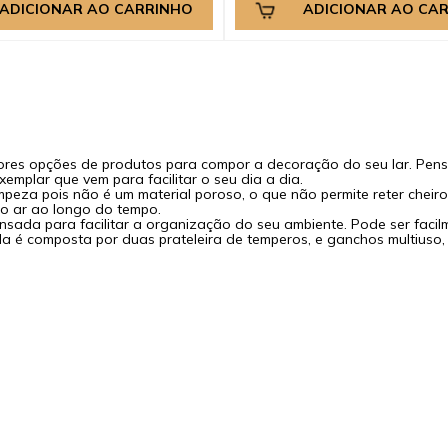
ADICIONAR AO CARRINHO
ADICIONAR AO CA
ores opções de produtos para compor a decoração do seu lar. Pen
mplar que vem para facilitar o seu dia a dia.
impeza pois não é um material poroso, o que não permite reter cheir
 o ar ao longo do tempo.
ada para facilitar a organização do seu ambiente. Pode ser facil
la é composta por duas prateleira de temperos, e ganchos multius