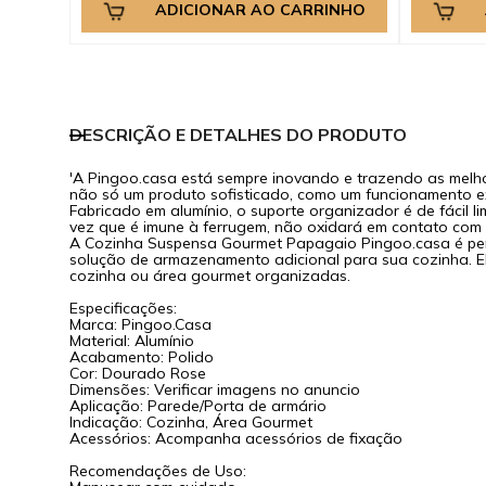
ADICIONAR AO CARRINHO
DESCRIÇÃO E DETALHES DO PRODUTO
'A Pingoo.casa está sempre inovando e trazendo as melh
não só um produto sofisticado, como um funcionamento exe
Fabricado em alumínio, o suporte organizador é de fácil l
vez que é imune à ferrugem, não oxidará em contato com
A Cozinha Suspensa Gourmet Papagaio Pingoo.casa é pens
solução de armazenamento adicional para sua cozinha. E
cozinha ou área gourmet organizadas.
Especificações:
Marca: Pingoo.Casa
Material: Alumínio
Acabamento: Polido
Cor: Dourado Rose
Dimensões: Verificar imagens no anuncio
Aplicação: Parede/Porta de armário
Indicação: Cozinha, Área Gourmet
Acessórios: Acompanha acessórios de fixação
Recomendações de Uso: