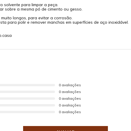
o solvente para limpar a peça.
xar sobre a mesma pó de cimento ou gesso.
muito longos, para evitar a corrosão.
ta para polir e remover manchas em superfícies de aço inoxidável.
o.casa
0 avaliações
0 avaliações
0 avaliações
0 avaliações
0 avaliações