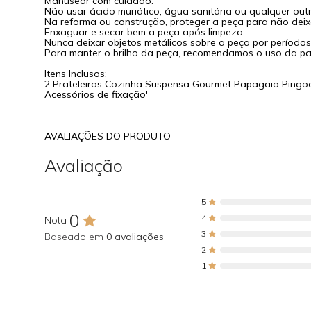
Manusear com cuidado.
Não usar ácido muriático, água sanitária ou qualquer outr
Na reforma ou construção, proteger a peça para não dei
Enxaguar e secar bem a peça após limpeza.
Nunca deixar objetos metálicos sobre a peça por períodos 
Para manter o brilho da peça, recomendamos o uso da pas
Itens Inclusos:
2 Prateleiras Cozinha Suspensa Gourmet Papagaio Pingo
Acessórios de fixação'
AVALIAÇÕES DO PRODUTO
Avaliação
5
0
4
Nota
3
Baseado em
0 avaliações
2
1