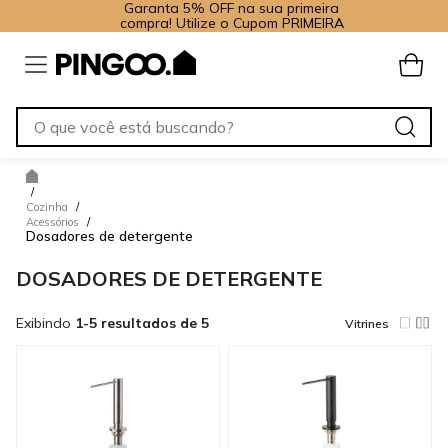
Garanta 5% OFF na sua primeira
compra! Utilize o Cupom PRIMEIRA
/
Cozinha
/
Acessórios
/
Dosadores de detergente
DOSADORES DE DETERGENTE
Exibindo
1-5 resultados de 5
Vitrines