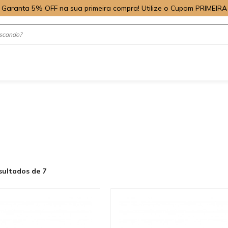
Garanta 5% OFF na sua primeira compra! Utilize o Cupom PRIMEIRA
sultados de 7