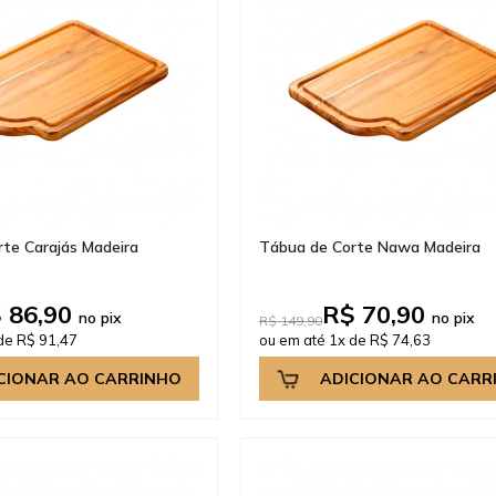
te Carajás Madeira
Tábua de Corte Nawa Madeira
 86,90
R$ 70,90
no pix
no pix
R$ 149,90
de R$ 91,47
ou em até 1x de R$ 74,63
CIONAR AO CARRINHO
ADICIONAR AO CARR