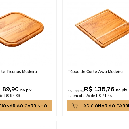
rte Ticunas Madeira
Tábua de Corte Awá Madeira
 89,90
R$ 135,76
no pix
no pix
R$ 199,90
de R$ 94,63
ou em até 2x de R$ 71,45
CIONAR AO CARRINHO
ADICIONAR AO CARR