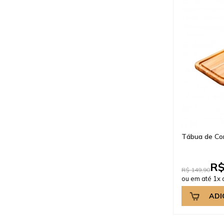
Tábua de Cor
R$
R$ 149,90
ou em até 1x 
ADI