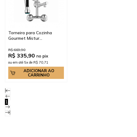
Torneira para Cozinha
Gourmet Mistur...
R$ 669,90
R$ 335,90
no pix
ou em até 5x de R$ 70,71
ADICIONAR AO
CARRINHO
1