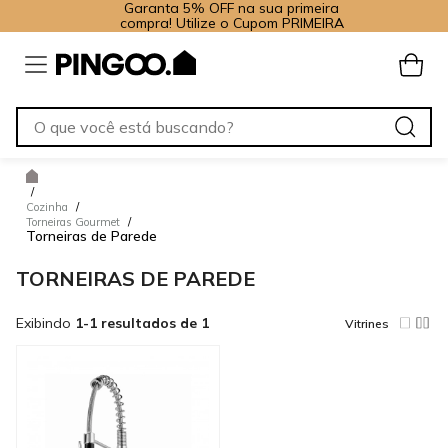
Garanta 5% OFF na sua primeira
compra! Utilize o Cupom PRIMEIRA
/
Cozinha
/
Torneiras Gourmet
/
Torneiras de Parede
TORNEIRAS DE PAREDE
Exibindo
1-1 resultados de 1
Vitrines