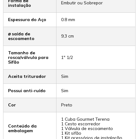
Forma de
Embutir ou Sobrepor
instalação
Espessura do Aço
0.8 mm
⌀ saída de
9,3 cm
escoamento
Tamanho de
rosca/válvula para
1" 1/2
Sifão
Aceita triturador
Sim
Possui anti-ruído
Sim
Cor
Preto
1 Cuba Gourmet Terena
1 Cesto escorredor
Conteúdo da
1 Válvula de escoamento
embalagem
1 Kit sifão
1 Kit acessórios de instalação