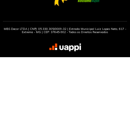
MBS Decor LTDA | CNPJ: 05.330.305/0009-32 | Estrada Municipal Luiz Lopes Neto, 617 -
Extrema - MG | CEP: 37645-902 - Todos os Direitos Reservados