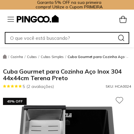
Garanta 5% OFF na sua primeira
compra! Utilize o Cupom PRIMEIRA
Cuba Gourmet para Cozinha Aço Inox 
/
Cozinha
/
Cubas
/
Cubas Simples
/
Cuba Gourmet para Cozinha Aço Inox 304
44x44cm Terena Preto
5 (2 avaliações)
SKU:
HCA0024
49% OFF