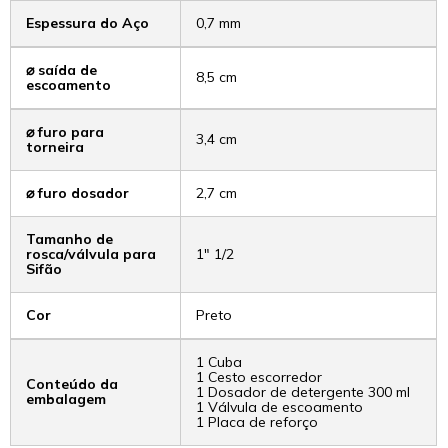
Espessura do Aço
0,7 mm
⌀ saída de
8,5 cm
escoamento
⌀ furo para
3,4 cm
torneira
⌀ furo dosador
2,7 cm
Tamanho de
rosca/válvula para
1" 1/2
Sifão
Cor
Preto
1 Cuba
1 Cesto escorredor
Conteúdo da
1 Dosador de detergente 300 ml
embalagem
1 Válvula de escoamento
1 Placa de reforço