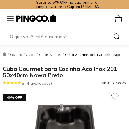
Garanta 5% OFF na sua primeira
compra! Utilize o Cupom PRIMEIRA
Cuba Gourmet para Cozinha Aço Inox
/
Cozinha
/
Cubas
/
Cubas Simples
/
Cuba Gourmet para Cozinha Aço Inox 201
50x40cm Nawa Preto
5 (4 avaliações)
SKU:
HCA0042
40% OFF