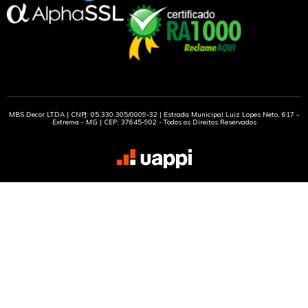
MBS Decor LTDA | CNPJ: 05.330.305/0009-32 | Estrada Municipal Luiz Lopes Neto, 617 -
Extrema - MG | CEP: 37645-902 - Todos os Direitos Reservados