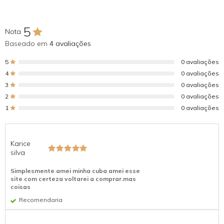
5
Nota
Baseado em
4 avaliações
5
0 avaliações
4
0 avaliações
3
0 avaliações
2
0 avaliações
1
0 avaliações
Karice
silva
Simplesmente amei minha cuba amei esse
site com certeza voltarei a comprar.mas
coisas
Recomendaria