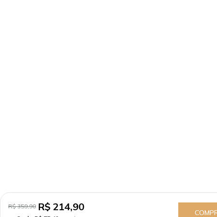
R$ 214,90
R$ 359,90
COMP