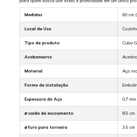
para quem busca unir estilo e praticidade em um único p
Medidas
60 cm (
Local de Uso
Cozinh
Tipo de produto
Cuba G
Acabamento
Acetin
Material
Aço in
Forma de instalação
Embuti
Espessura do Aço
0,7 mm
⌀ saída de escoamento
8,5 cm
⌀ furo para torneira
3,5 cm