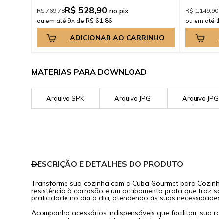
R$ 528,90
no pix
R$ 769,78
R$ 1.149,90
ou em até 9x de R$ 61,86
ou em até 
ADICIONAR AO CARRINHO
MATERIAS PARA DOWNLOAD
Arquivo SPK
Arquivo JPG
Arquivo JP
DESCRIÇÃO E DETALHES DO PRODUTO
Transforme sua cozinha com a Cuba Gourmet para Cozinha 
resistência à corrosão e um acabamento prata que traz s
praticidade no dia a dia, atendendo às suas necessidades
Acompanha acessórios indispensáveis que facilitam sua ro