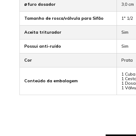
⌀ furo dosador
3,0 cm
Tamanho de rosca/válvula para Sifão
1" 1/2
Aceita triturador
Sim
Possui anti-ruído
Sim
Cor
Prata
1 Cuba
1 Cest
Conteúdo da embalagem
1 Dosa
1 Válv