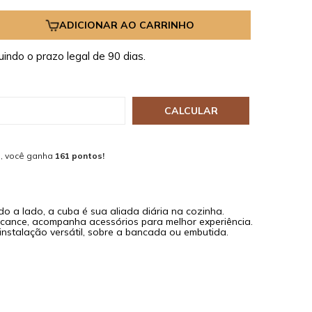
ADICIONAR AO CARRINHO
uindo o prazo legal de 90 dias.
CALCULAR
, você ganha
161 pontos!
ado a lado, a cuba é sua aliada diária na cozinha.
lcance, acompanha acessórios para melhor experiência.
instalação versátil, sobre a bancada ou embutida.