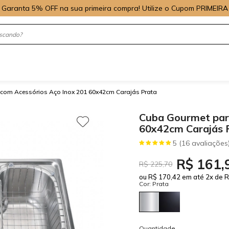
Garanta 5% OFF na sua primeira compra! Utilize o Cupom PRIMEIRA
com Acessórios Aço Inox 201 60x42cm Carajás Prata
Cuba Gourmet par
60x42cm Carajás 
5 (16 avaliações
R$ 161,
R$ 225,70
ou R$ 170,42 em até 2x de R
Cor: Prata
Quantidade