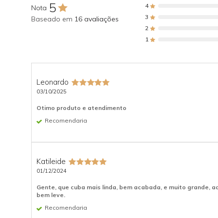
5
4
Nota
3
Baseado em
16 avaliações
2
1
Leonardo
03/10/2025
Otimo produto e atendimento
Recomendaria
Katileide
01/12/2024
Gente, que cuba mais linda, bem acabada, e muito grande, ad
bem leve.
Recomendaria