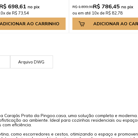
R$ 698,61
R$ 786,45
no pix
no pix
R$ 1.899,90
10x de R$ 73,54
ou em até 10x de R$ 82,78
ADICIONAR AO CARRINHO
ADICIONAR AO CA
G
Arquivo DWG
Carajás Prata da Pingoo.casa, uma solução completa e moderna. Fe
ofisticação ao ambiente. Ideal para cozinhas residenciais ou espa
 com eficiência.
tina, como escorredores e cestos, otimizando o espaço e promovendo