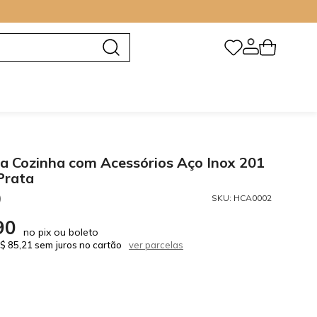
a Cozinha com Acessórios Aço Inox 201
Prata
)
SKU:
HCA0002
90
no pix ou boleto
$ 85,21 sem juros no cartão
ver parcelas