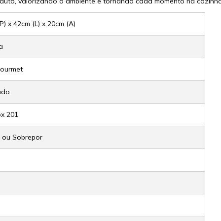
roduto, valorizando o ambiente e tornando cada momento na cozinha
P) x 42cm (L) x 20cm (A)
a
ourmet
ado
ox 201
r ou Sobrepor