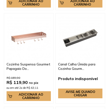
ADICIONAR AO
ADICIONAR AO
CARRINHO
CARRINHO
Cozinha Suspensa Gourmet
Canal Calha Úmida para
Papagaio Do...
Cozinha Gourm...
R$ 189,90
Produto indisponível
R$ 119,90
no pix
ou em até 2x de R$ 63,11
AVISE-ME QUANDO
ADICIONAR AO
CHEGAR
CARRINHO