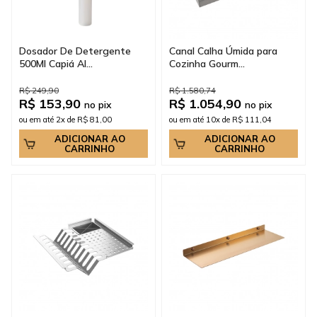
Dosador De Detergente
Canal Calha Úmida para
500Ml Capiá Al...
Cozinha Gourm...
R$ 249,90
R$ 1.580,74
R$ 153,90
R$ 1.054,90
no pix
no pix
ou em até 2x de R$ 81,00
ou em até 10x de R$ 111,04
ADICIONAR AO
ADICIONAR AO
CARRINHO
CARRINHO