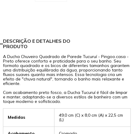
DESCRIÇÃO E DETALHES DO
PRODUTO
A Ducha Chuveiro Quadrado de Parede Tucuruí - Pingoo.casa -
Preto oferece conforto e praticidade para o seu banho. Seu
formato quadrado e os bicos de diferentes tamanhos garantem
uma distribuição equilibrada da água, proporcionando tanto
fluxos suaves quanto mais intensos. Essa tecnologia cria um
efeito de "chuva natural", tornando o banho mais relaxante e
eficiente.
Com acabamento preto fosco, a Ducha Tucuruí é fácil de limpar
e manter, adaptando-se a diversos estilos de banheiro com um
toque moderno e sofisticado.
49,0 cm (C) x 8,0 cm (A) x 22,5 cm
Medidas
(L)
Acabamento
Cromado