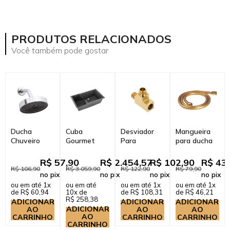
PRODUTOS RELACIONADOS
Você também pode gostar
Ducha
Cuba
Desviador
Mangueira
Chuveiro
Gourmet
Para
para ducha
Redondo de
para
Chuveiro
Mundaú
Parede Beni
Cozinha com
Mundaú
Pingoo.casa
R$ 57,90
R$ 2.454,57
R$ 102,90
R$ 43
Pingoo.casa
Acessórios
Pingoo.Casa
- Dourado
R$ 106,90
R$ 3.059,90
R$ 122,90
R$ 79,90
no pix
no pix
no pix
no pix
- Prata
Quartzo
- Dourado
ou em até 1x
ou em até
ou em até 1x
ou em até 1x
45x78cm
de R$ 60,94
10x de
de R$ 108,31
de R$ 46,21
Kamã Pi...
R$ 258,38
ADICIONAR
ADICIONAR
ADICIONAR
ADICIONAR
AO
AO
AO
AO
CARRINHO
CARRINHO
CARRINHO
CARRINHO