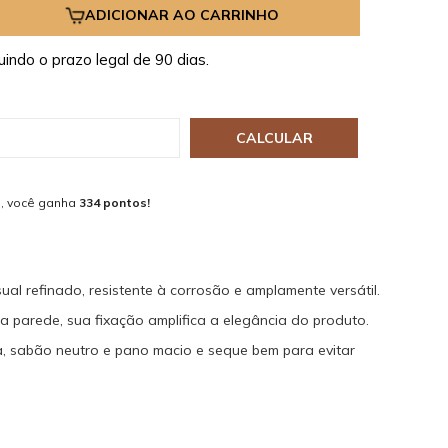
ADICIONAR AO CARRINHO
uindo o prazo legal de 90 dias.
CALCULAR
, você ganha
334 pontos!
sual refinado, resistente à corrosão e amplamente versátil.
a parede, sua fixação amplifica a elegância do produto.
ua, sabão neutro e pano macio e seque bem para evitar