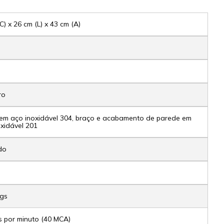
C) x 26 cm (L) x 43 cm (A)
ro
em aço inoxidável 304, braço e acabamento de parede em
xidável 201
do
e
Kgs
os por minuto (40 MCA)