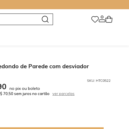
edondo de Parede com desviador
SKU:
HTC0522
90
no pix ou boleto
$ 70,50 sem juros no cartão
ver parcelas