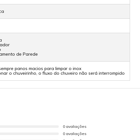
ca
a
iador
o
amento de Parede
 sempre panos macios para limpar o inox
nar o chuveirinho, o fluxo do chuveiro não será interrompido
0 avaliações
0 avaliações