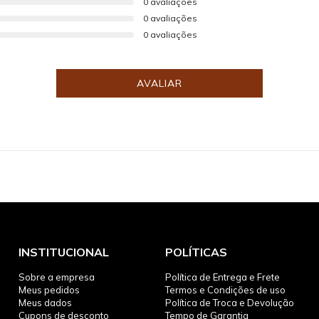
0 avaliações
0 avaliações
0 avaliações
AVALIAR
INSTITUCIONAL
POLÍTICAS
Sobre a empresa
Política de Entrega e Frete
Meus pedidos
Termos e Condições de uso
Meus dados
Política de Troca e Devolução
Cupons de desconto
Tempo de Garantia