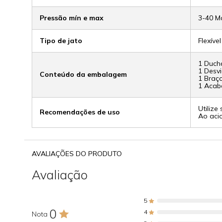
Pressão mín e max
3-40 M
Tipo de jato
Flexível
1 Duch
1 Desv
Conteúdo da embalagem
1 Braç
1 Acab
Utilize
Recomendações de uso
Ao acio
AVALIAÇÕES DO PRODUTO
Avaliação
5
0
4
Nota