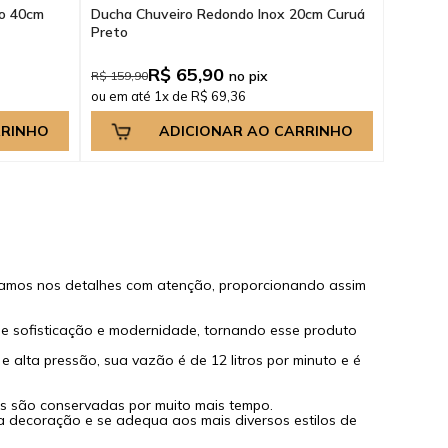
o 40cm
Ducha Chuveiro Redondo Inox 20cm Curuá
Preto
R$ 65,90
no pix
R$ 159,90
ou em até 1x de R$ 69,36
RRINHO
ADICIONAR AO CARRINHO
samos nos detalhes com atenção, proporcionando assim
de sofisticação e modernidade, tornando esse produto
alta pressão, sua vazão é de 12 litros por minuto e é
nais são conservadas por muito mais tempo.
ua decoração e se adequa aos mais diversos estilos de