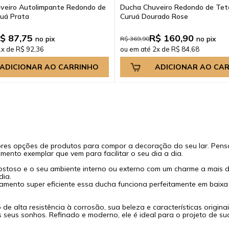
veiro Autolimpante Redondo de
Ducha Chuveiro Redondo de Tet
uá Prata
Curuá Dourado Rose
$ 87,75
R$ 160,90
no pix
no pix
R$ 369,90
1x de R$ 92,36
ou em até 2x de R$ 84,68
ADICIONAR AO CARRINHO
ADICIONAR AO CA
ores opções de produtos para compor a decoração do seu lar. Pen
ento exemplar que vem para facilitar o seu dia a dia.
ostoso e o seu ambiente interno ou externo com um charme a mais 
dia.
ento super eficiente essa ducha funciona perfeitamente em baixa e 
 de alta resistência à corrosão, sua beleza e características origi
 seus sonhos. Refinado e moderno, ele é ideal para o projeto de s