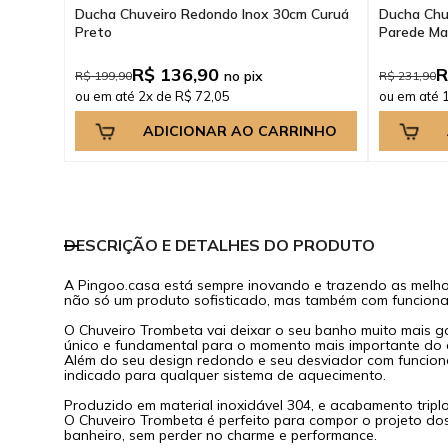
Ducha Chuveiro Redondo Inox 30cm Curuá
Ducha Chu
Preto
Parede Ma
R$ 136,90
R
no pix
R$ 199,90
R$ 231,90
ou em até 2x de R$ 72,05
ou em até 
ADICIONAR AO CARRINHO
DESCRIÇÃO E DETALHES DO PRODUTO
A Pingoo.casa está sempre inovando e trazendo as melh
não só um produto sofisticado, mas também com funcionam
O Chuveiro Trombeta vai deixar o seu banho muito mais g
único e fundamental para o momento mais importante do 
Além do seu design redondo e seu desviador com funcionam
indicado para qualquer sistema de aquecimento.
Produzido em material inoxidável 304, e acabamento triplo
O Chuveiro Trombeta é perfeito para compor o projeto dos
banheiro, sem perder no charme e performance.