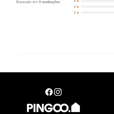
3
Baseado em
0 avaliações
2
1