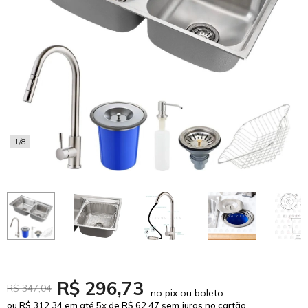
1/8
R$ 296,73
R$ 347,04
no pix ou boleto
ou R$ 312,34 em até 5x de R$ 62,47 sem juros no cartão