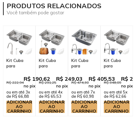
PRODUTOS RELACIONADOS
Você também pode gostar
Kit Cuba
Kit Cuba
Kit Cuba
Kit Cuba
para
para
para
para
Cozinha Pia
Cozinha
Cozinha
Cozinha Pia
Dupla com
Gourmet Pia
Gourmet Pia
Dupla com
R$ 190,62
R$ 249,03
R$ 405,53
R$ 29
Acessórios
Dupla Aço
Aço Inox
Acessórios e
R$ 222,94
R$ 291,25
R$ 474,30
R$ 348,09
no pix
no pix
no pix
no pix
Ticunas e
Inox com
com
Lixeira
ou em até 3x
ou em até 4x
ou em até 7x
ou em até 5x
Torneir...
Acessórios ...
Acessórios
Ticunas...
de R$ 66,88
de R$ 65,53
de R$ 60,98
de R$ 62,66
Tábua ...
ADICIONAR
ADICIONAR
ADICIONAR
ADICIONAR
AO
AO
AO
AO
CARRINHO
CARRINHO
CARRINHO
CARRINHO