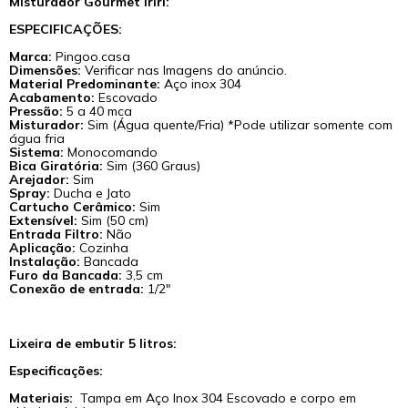
Misturador Gourmet Iriri:
ESPECIFICAÇÕES:
Marca:
Pingoo.casa
Dimensões:
Verificar nas Imagens do anúncio.
Material Predominante:
Aço inox 304
Acabamento:
Escovado
Pressão:
5 a 40 mca
Misturador:
Sim (Água quente/Fria) *Pode utilizar somente com
água fria
Sistema:
Monocomando
Bica Giratória:
Sim (360 Graus)
Arejador:
Sim
Spray:
Ducha e Jato
Cartucho Cerâmico:
Sim
Extensível:
Sim (50 cm)
Entrada Filtro:
Não
Aplicação:
Cozinha
Instalação:
Bancada
Furo da Bancada:
3,5 cm
Conexão de entrada:
1/2"
Lixeira de embutir 5 litros:
Especificações:
Materiais:
Tampa em Aço Inox 304 Escovado e corpo em