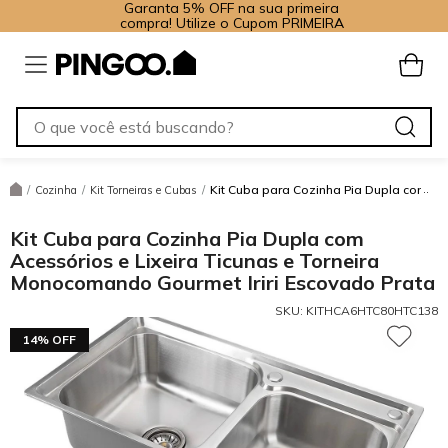
Garanta 5% OFF na sua primeira
compra! Utilize o Cupom PRIMEIRA
Kit Cuba para Cozinha Pia Dupla com Ace
/
Cozinha
/
Kit Torneiras e Cubas
/
Kit Cuba para Cozinha Pia Dupla com
Acessórios e Lixeira Ticunas e Torneira
Monocomando Gourmet Iriri Escovado Prata
SKU:
KITHCA6HTC80HTC138
14% OFF