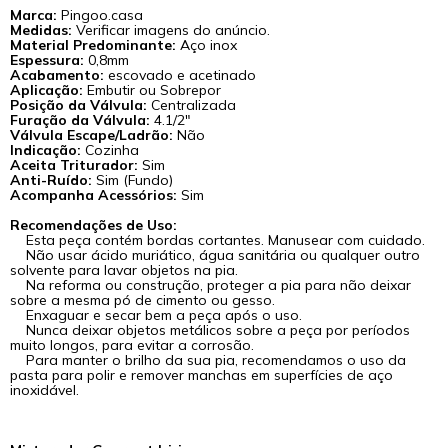
Marca:
Pingoo.casa
Medidas:
Verificar imagens do anúncio.
Material Predominante:
Aço inox
Espessura:
0,8mm
Acabamento:
escovado e acetinado
Aplicação:
Embutir ou Sobrepor
Posição da Válvula:
Centralizada
Furação da Válvula:
4.1/2"
Válvula Escape/Ladrão:
Não
Indicação:
Cozinha
Aceita Triturador:
Sim
Anti-Ruído:
Sim (Fundo)
Acompanha Acessórios:
Sim
Recomendações de Uso:
Esta peça contém bordas cortantes. Manusear com cuidado.
Não usar ácido muriático, água sanitária ou qualquer outro
solvente para lavar objetos na pia.
Na reforma ou construção, proteger a pia para não deixar
sobre a mesma pó de cimento ou gesso.
Enxaguar e secar bem a peça após o uso.
Nunca deixar objetos metálicos sobre a peça por períodos
muito longos, para evitar a corrosão.
Para manter o brilho da sua pia, recomendamos o uso da
pasta para polir e remover manchas em superfícies de aço
inoxidável.