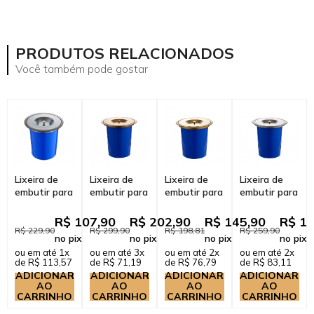
PRODUTOS RELACIONADOS
Você também pode gostar
Lixeira de
Lixeira de
Lixeira de
Lixeira de
embutir para
embutir para
embutir para
embutir para
Bancada 5
Bancada 8
Bancada 5
Bancada 8
Litros Aço
Litros Aço
Litros Aço
Litros Aço
R$ 107,90
R$ 202,90
R$ 145,90
R$ 15
Inox 201
Inox 201
Inox 201
Inox 201
R$ 229,90
R$ 299,90
R$ 198,81
R$ 259,90
no pix
no pix
no pix
no pix
Prata Esco...
Dourado
Dourado Es...
Prata Esco...
ou em até 1x
ou em até 3x
ou em até 2x
ou em até 2x
Ro...
de R$ 113,57
de R$ 71,19
de R$ 76,79
de R$ 83,11
ADICIONAR
ADICIONAR
ADICIONAR
ADICIONAR
AO
AO
AO
AO
CARRINHO
CARRINHO
CARRINHO
CARRINHO