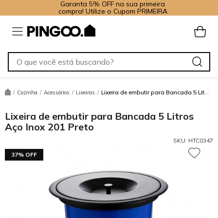
Garanta 5% OFF na sua primeira
compra! Utilize o Cupom PRIMEIRA
Lixeira de embutir para Bancada 5 Litros 
/
Cozinha
/
Acessórios
/
Lixeiras
/
Lixeira de embutir para Bancada 5 Litros
Aço Inox 201 Preto
SKU:
HTC0347
37% OFF