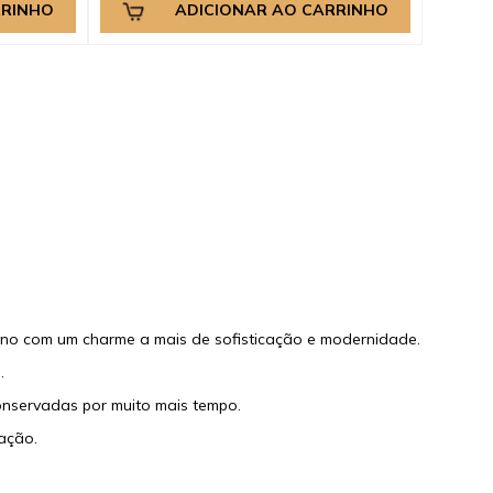
RRINHO
ADICIONAR AO CARRINHO
erno com um charme a mais de sofisticação e modernidade.
.
conservadas por muito mais tempo.
ação.