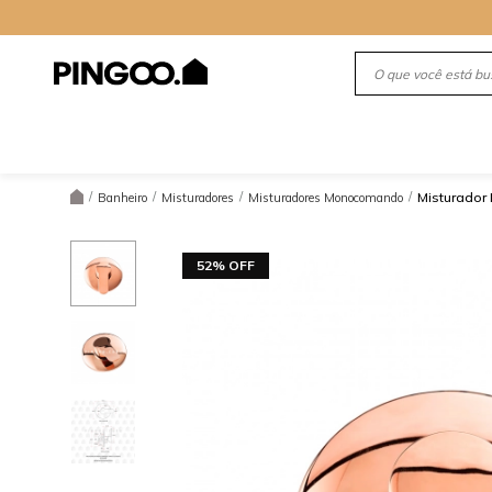
/
/
/
/
Misturador
Banheiro
Misturadores
Misturadores Monocomando
52% OFF