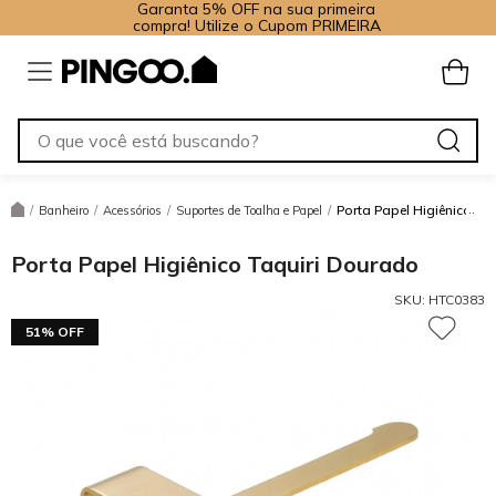
Garanta 5% OFF na sua primeira
compra! Utilize o Cupom PRIMEIRA
Porta Papel Higiênico Ta
/
Banheiro
/
Acessórios
/
Suportes de Toalha e Papel
/
Porta Papel Higiênico Taquiri Dourado
SKU:
HTC0383
51% OFF