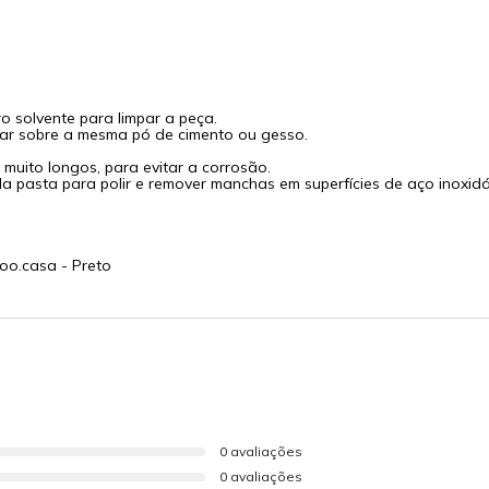
o solvente para limpar a peça.
xar sobre a mesma pó de cimento ou gesso.
muito longos, para evitar a corrosão.
a pasta para polir e remover manchas em superfícies de aço inoxidá
oo.casa - Preto
0 avaliações
0 avaliações