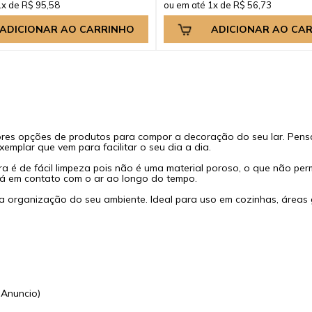
1x de R$ 95,58
ou em até 1x de R$ 56,73
ADICIONAR AO CARRINHO
ADICIONAR AO CA
ores opções de produtos para compor a decoração do seu lar. Pen
mplar que vem para facilitar o seu dia a dia.
a é de fácil limpeza pois não é uma material poroso, o que não perm
rá em contato com o ar ao longo do tempo.
r a organização do seu ambiente. Ideal para uso em cozinhas, áreas 
 Anuncio)