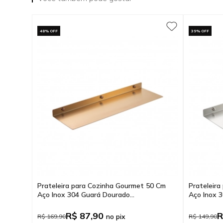
48% OFF
39% OFF
Prateleira para Cozinha Gourmet 50 Cm
Prateleir
Aço Inox 304 Guará Dourado...
Aço Inox 3
R$ 87,90
R
no pix
R$ 169,90
R$ 149,90