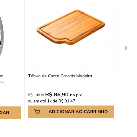
or
Tábua de Corte Carajás Madeira
Torneir
..
Monocom
R$ 86,90
no pix
R$ 149,90
R$ 309,9
ou em até 1x de R$ 91,47
ou em at
ADICIONAR AO CARRINHO
EGAR