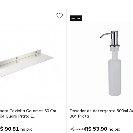
5% OFF
a para Cozinha Gourmet 50 Cm
Dosador de detergente 300ml A
04 Guará Prata E...
304 Prata
$ 90,81
R$ 53,90
no pix
no pix
R$ 56,88