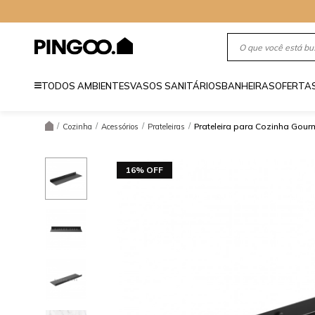
TODOS AMBIENTES
VASOS SANITÁRIOS
BANHEIRAS
OFERTA
/
/
/
/
Prateleira para Cozinha Gour
Cozinha
Acessórios
Prateleiras
16% OFF