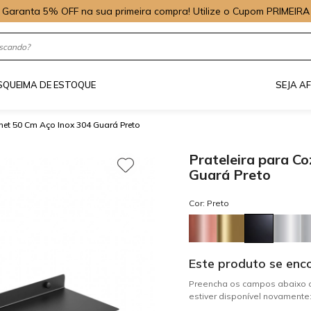
Garanta 5% OFF na sua primeira compra! Utilize o Cupom PRIMEIRA
S
QUEIMA DE ESTOQUE
SEJA A
met 50 Cm Aço Inox 304 Guará Preto
Prateleira para C
Guará Preto
Cor: Preto
Este produto se enc
Preencha os campos abaixo c
estiver disponível novamente