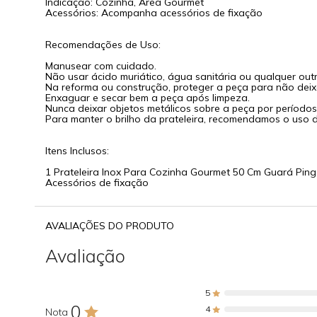
Indicação: Cozinha, Área Gourmet
Acessórios: Acompanha acessórios de fixação
Recomendações de Uso:
Manusear com cuidado.
Não usar ácido muriático, água sanitária ou qualquer outr
Na reforma ou construção, proteger a peça para não dei
Enxaguar e secar bem a peça após limpeza.
Nunca deixar objetos metálicos sobre a peça por períodos 
Para manter o brilho da prateleira, recomendamos o uso d
Itens Inclusos:
1 Prateleira Inox Para Cozinha Gourmet 50 Cm Guará Ping
Acessórios de fixação
AVALIAÇÕES DO PRODUTO
Avaliação
5
0
4
Nota