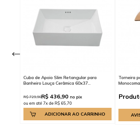
sturador
Cuba de Apoio Slim Retangular para
Torneira p
Banheiro Louça Cerâmica 60x37...
Monocoman
Produto
R$ 436,90
no pix
R$ 729,90
ou em até 7x de R$ 65,70
INHO
ADICIONAR AO CARRINHO
AVI