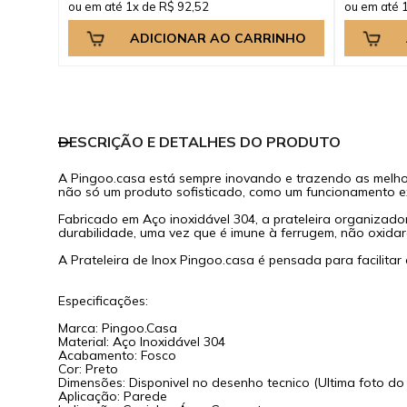
ou em até 1x de R$ 92,52
ou em até 
ADICIONAR AO CARRINHO
DESCRIÇÃO E DETALHES DO PRODUTO
A Pingoo.casa está sempre inovando e trazendo as melh
não só um produto sofisticado, como um funcionamento exe
Fabricado em Aço inoxidável 304, a prateleira organizador
durabilidade, uma vez que é imune à ferrugem, não oxida
A Prateleira de Inox Pingoo.casa é pensada para facilita
Especificações:
Marca: Pingoo.Casa
Material: Aço Inoxidável 304
Acabamento: Fosco
Cor: Preto
Dimensões: Disponivel no desenho tecnico (Ultima foto do
Aplicação: Parede