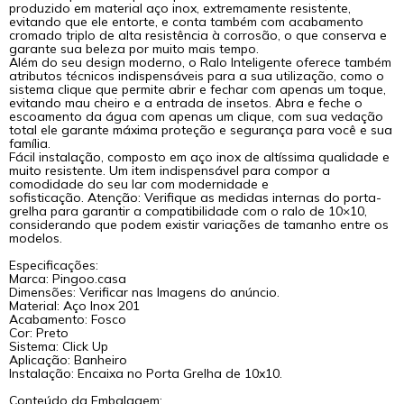
produzido em material aço inox, extremamente resistente,
evitando que ele entorte, e conta também com acabamento
cromado triplo de alta resistência à corrosão, o que conserva e
garante sua beleza por muito mais tempo.
Além do seu design moderno, o Ralo Inteligente oferece também
atributos técnicos indispensáveis para a sua utilização, como o
sistema clique que permite abrir e fechar com apenas um toque,
evitando mau cheiro e a entrada de insetos. Abra e feche o
escoamento da água com apenas um clique, com sua vedação
total ele garante máxima proteção e segurança para você e sua
família.
Fácil instalação, composto em aço inox de altíssima qualidade e
muito resistente. Um item indispensável para compor a
comodidade do seu lar com modernidade e
sofisticação. Atenção: Verifique as medidas internas do porta-
grelha para garantir a compatibilidade com o ralo de 10×10,
considerando que podem existir variações de tamanho entre os
modelos.
Especificações:
Marca: Pingoo.casa
Dimensões: Verificar nas Imagens do anúncio.
Material: Aço Inox 201
Acabamento: Fosco
Cor: Preto
Sistema: Click Up
Aplicação: Banheiro
Instalação: Encaixa no Porta Grelha de 10x10.
Conteúdo da Embalagem: