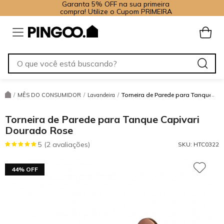
Garanta 5% OFF na sua primeira
compra! Utilize o Cupom PRIMEIRA
Torneira de Parede para Tanque Ca
/
MÊS DO CONSUMIDOR
/
Lavandeira
/
Torneira de Parede para Tanque Capivari
Dourado Rose
5 (2 avaliações)
SKU:
HTC0322
44% OFF