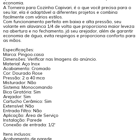
economia.
A Torneira para Cozinha Capivari, é o que você precisa para o
seu lar, ela é adaptável a diferentes projetos e combina
facilmente com vários estilos.
Com funcionamento perfeito em baixa e alta pressão, seu
volante em alavanca 1/4 de volta que proporciona maior leveza
na abertura e no fechamento, já seu arejador, além de garantir
economia de água, evita respingos e proporciona conforto para
as mãos.
Especificações:
Marca: Pingoo.casa
Dimensões: Verificar nas Imagens do anúncio.
Material: Aço Inox
Acabamento: Cromado
Cor: Dourado Rose
Pressão: 2 a 40 mca
Misturador: Não
Sistema: Monocomando
Bica Giratória: Sim
Arejador: Sim
Cartucho Cerâmico: Sim
Extensível: Não
Entrada Filtro: Não
Aplicação: Área de Serviço
Instalação: Parede
Conexão de entrada: 1/2'
Itens inclusos:
Acabamento de parede