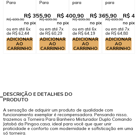
Para
Para
para
para
Banheiro
Banheiro
Banheiro
Banheiro
Misturador
Inox
Misturador
Misturador
R$ 355,90
R$ 400,90
R$ 365,90
R$ 43
Duplo
Misturador
Duplo
Duplo
R$ 699,90
R$ 699,90
R$ 699,90
R$ 699,90
no pix
no pix
no pix
no pix
Comando
Duplo
Comando
Comando
ou em até 6x
ou em até 7x
ou em até 6x
ou em até 7x
Jatobá
Comando
Choró
Jatobá
de R$ 62,44
de R$ 60,29
de R$ 64,19
de R$ 64,80
Prata
Japurá
Dourado
Prata Esc...
ADICIONAR
ADICIONAR
ADICIONAR
ADICIONAR
Dour...
Ro...
AO
AO
AO
AO
CARRINHO
CARRINHO
CARRINHO
CARRINHO
DESCRIÇÃO E DETALHES DO
PRODUTO
A sensação de adquirir um produto de qualidade com
funcionamento exemplar é recompensadora. Pensando nisso,
trazemos a Torneira Para Banheiro Misturador Duplo Comando
Jatobá da Pingoo.casa, ideal para você que quer unir
praticidade e conforto com modernidade e sofisticação em uma
só torneira.