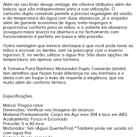
Além do seu lindo design vintage, ele oferece atributos além da
beleza, que são indispensáveis para a sua utilização. O
cartucho duplo comando permite a precisa regulagem da vazão
e da temperatura da água com duas alavancas, já o arejador
além de garantir economia de água, evita respingos e
proporciona conforto para as mãos, e o volante em alavanca
assegura maior leveza na abertura e no fechamento com
funcionamento é perfeito em baixa e alta pressão.
Outra vantagem que merece destaque é que você pode lavar as
mãos e escovar os dentes, sem se preocupar com o inverno
rigoroso. E, no verão, utilizar a água fria. São duas opções de
temperatura, em apenas uma torneira.
A Torneira Para Banheiro Misturador Duplo Comando Jatobá,
tem detalhes que fazem toda diferença no seu banheiro e o
deixa com um toque a mais de requinte e elegância, que vai
muito além do conforto térmico.
Especificações:
Marca: Pingoo.casa
Dimensões: Verificar nas Imagens do anúncio.
Material Predominante: Corpo em Aço inox 304 e bico em ABS.
Acabamento: Fosco e Escovado
Pressão: 5 a 40 mca
Misturador: Sim (Água Quente/Fria) *Também pode ser usada só
com agua fria.