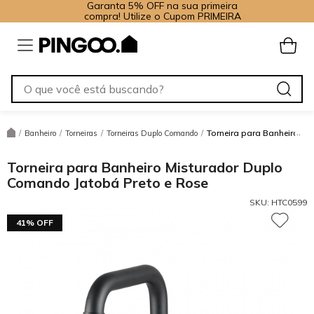
Garanta 5% OFF na sua primeira
compra! Utilize o Cupom PRIMEIRA
Torneira para Banheiro M
/
Banheiro
/
Torneiras
/
Torneiras Duplo Comando
/
Torneira para Banheiro Misturador Duplo
Comando Jatobá Preto e Rose
SKU:
HTC0599
41% OFF