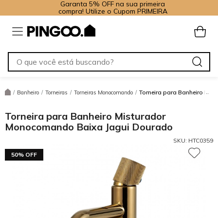
Garanta 5% OFF na sua primeira
compra! Utilize o Cupom PRIMEIRA
Torneira para Banheiro Mi
/
Banheiro
/
Torneiras
/
Torneiras Monocomando
/
Torneira para Banheiro Misturador
Monocomando Baixa Jagui Dourado
SKU:
HTC0359
50% OFF