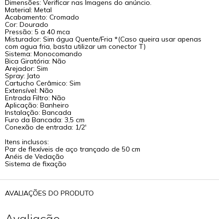
Dimensões: Verificar nas Imagens do anúncio.
Material: Metal
Acabamento: Cromado
Cor: Dourado
Pressão: 5 a 40 mca
Misturador: Sim água Quente/Fria *(Caso queira usar apenas
com agua fria, basta utilizar um conector T)
Sistema: Monocomando
Bica Giratória: Não
Arejador: Sim
Spray: Jato
Cartucho Cerâmico: Sim
Extensível: Não
Entrada Filtro: Não
Aplicação: Banheiro
Instalação: Bancada
Furo da Bancada: 3,5 cm
Conexão de entrada: 1/2'
Itens inclusos:
Par de flexíveis de aço trançado de 50 cm
Anéis de Vedação
Sistema de fixação
AVALIAÇÕES DO PRODUTO
Avaliação