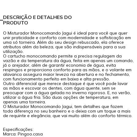
DESCRIÇÃO E DETALHES DO
PRODUTO
O Misturador Monocomando Jagui é ideal para você que quer
unir praticidade e conforto com modernidade e sofisticação em
uma só torneira. Além do seu design rebuscado, ela oferece
atributos além da beleza, que são indispensáveis para a sua
utilização.
O cartucho monocomando permite a precisa regulagem da
vazão e da temperatura da água, feita em apenas um comando,
já o arejador, além de garantir economia de água, evita
respingos e proporciona conforto para as mãos, e o volante em
alavanca assegura maior leveza na abertura e no fechamento,
com funcionamento perfeito em baixa e alta pressão.
Outro diferencial que merece destaque é que você pode lavar
as mãos e escovar os dentes, com água quente, sem se
preocupar com a água gelada no inverno rigoroso. E, no verão,
utilizar a água fria. São duas opções de temperatura, em
apenas uma torneira.
O Misturador Monocomando Jagui, tem detalhes que fazem
toda diferença no seu banheiro e o deixa com um toque a mais
de requinte e elegância, que vai muito além do conforto térmico.
Especificações:
Marca: Pingoo.casa