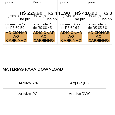
para
Para
para
para
Cozinha
Cozinha
Cozinha
Cozinha
Gourmet
Gourmet
Gourmet
Gourmet
R$ 229,90
R$ 441,90
R$ 416,90
R$ 31
Misturador
Misturador
Misturador
Misturador
R$ 389,90
R$ 529,90
R$ 749,90
R$ 429,90
no pix
no pix
no pix
no pix
Monocomando
Monocomando
Monocomando
Monocomando
ou em até 4x
ou em até 7x
ou em até 7x
ou em até 5x
Extensível ...
Com Dupla
Com
Extensível ...
de R$ 60,50
de R$ 66,45
de R$ 62,69
de R$ 65,66
S...
desviad...
ADICIONAR
ADICIONAR
ADICIONAR
ADICIONAR
AO
AO
AO
AO
CARRINHO
CARRINHO
CARRINHO
CARRINHO
MATERIAS PARA DOWNLOAD
Arquivo SPK
Arquivo JPG
Arquivo JPG
Arquivo DWG