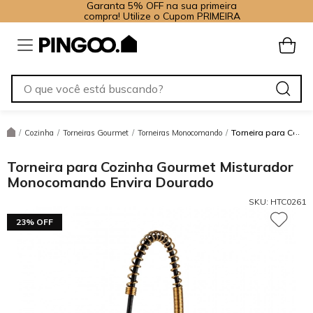
Garanta 5% OFF na sua primeira
compra! Utilize o Cupom PRIMEIRA
Torneira para Cozi
/
Cozinha
/
Torneiras Gourmet
/
Torneiras Monocomando
/
Torneira para Cozinha Gourmet Misturador
Monocomando Envira Dourado
SKU:
HTC0261
23% OFF