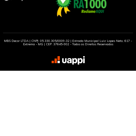
MBS Decor LTDA | CNPJ: 05.330.305/0009-32 | Estrada Municipal Luiz Lopes Neto, 617 -
Extrema - MG | CEP: 37645-902 - Todos os Direitos Reservados