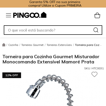
Garanta 5% OFF na sua primeira
compra! Utilize o Cupom PRIMEIRA
Torneira para Cozinh
/
Cozinha
/
Torneiras Gourmet
/
Torneiras Extensíveis
/
Torneira para Cozinha Gourmet Misturador
Monocomando Extensível Mamoré Prata
SKU:
HTC0031
12% OFF