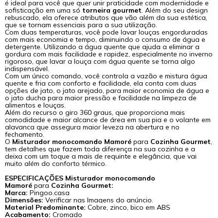
é ideal para você que quer unir praticidade com modernidade e
sofisticação em uma só
torneira gourmet
.
Além do seu design
rebuscado, ela oferece atributos que vão além da sua estética,
que se tornam essenciais para a sua utilização.
Com duas temperaturas, você pode lavar louças engorduradas
com mais economia e tempo, diminuindo o consumo de água e
detergente. Utilizando a água quente que ajuda a eliminar a
gordura com mais facilidade e rapidez, especialmente no inverno
rigoroso, que lavar a louça com água quente se torna algo
indispensável.
Com um único comando, você controla a vazão e mistura água
quente e fria com conforto e facilidade, ela conta com duas
opções de jato, o jato arejado, para maior economia de água e
o jato ducha para maior pressão e facilidade na limpeza de
alimentos e louças.
Além do recurso o giro 360 graus, que proporciona mais
comodidade e maior alcance de área em sua pia e o volante em
alavanca que assegura maior leveza na abertura e no
fechamento.
O
Misturador monocomando Mamoré
para
Cozinha Gourmet
,
tem detalhes que fazem toda diferença na sua cozinha e a
deixa com um toque a mais de requinte e elegância, que vai
muito além do conforto térmico.
ESPECIFICAÇÕES
Misturador monocomando
Mamoré
para
Cozinha Gourmet
:
Marca:
Pingoo.casa
Dimensões:
Verificar nas Imagens do anúncio.
Material Predominante:
Cobre, zinco, bico em ABS
Acabamento:
Cromado