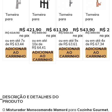
Torneira
Torneira
Torneira
Torneira
para
para
para
para
Cozinha
Cozinha
Cozinha
Cozinha
Gourmet
Gourmet
Gourmet
Gourmet
R$ 421,90
R$ 611,90
R$ 543,90
R$ 25
Misturador
Misturador
Misturador
Misturador
R$ 614,90
R$ 849,90
R$ 593,33
R$ 389,90
no pix
no pix
no pix
no pix
Monocomando
Extensível
Monocomando
Monocomando
ou em até 7x
ou em até
ou em até 9x
ou em até 4x
Extensível ...
Duplo
Piranga
Extensível ...
de R$ 63,44
10x de
de R$ 63,61
de R$ 67,34
Comand...
Pra...
R$ 64,41
ADICIONAR
ADICIONAR
ADICIONAR
ADICIONAR
AO
AO
AO
AO
CARRINHO
CARRINHO
CARRINHO
CARRINHO
DESCRIÇÃO E DETALHES DO
PRODUTO
O
Misturador Monocomando Mamoré
para
Cozinha Gourmet
,