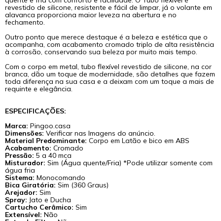
revestido de silicone, resistente e fácil de limpar, já o volante em
alavanca proporciona maior leveza na abertura e no
fechamento.
Outro ponto que merece destaque é a beleza e estética que o
acompanha, com acabamento cromado triplo de alta resistência
à corrosão, conservando sua beleza por muito mais tempo.
Com o corpo em metal, tubo flexível revestido de silicone, na cor
branca, dão um toque de modernidade, são detalhes que fazem
toda diferença na sua casa e a deixam com um toque a mais de
requinte e elegância.
ESPECIFICAÇÕES:
Marca:
Pingoo.casa
Dimensões:
Verificar nas Imagens do anúncio.
Material Predominante:
Corpo em Latão e bico em ABS
Acabamento:
Cromado
Pressão:
5 a 40 mca
Misturador:
Sim (Água quente/Fria) *Pode utilizar somente com
água fria
Sistema:
Monocomando
Bica Giratória:
Sim (360 Graus)
Arejador:
Sim
Spray:
Jato e Ducha
Cartucho Cerâmico:
Sim
Extensível:
Não