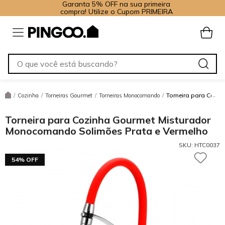
Garanta 5% OFF na sua primeira
compra! Utilize o Cupom PRIMEIRA
Torneira para Cozi
/
Cozinha
/
Torneiras Gourmet
/
Torneiras Monocomando
/
Torneira para Cozinha Gourmet Misturador
Monocomando Solimões Prata e Vermelho
SKU:
HTC0037
54% OFF