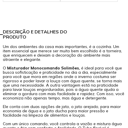
DESCRIÇÃO E DETALHES DO
PRODUTO
Um dos ambientes da casa mais importantes, é a cozinha. Um
item essencial que merece ser muito bem escolhido é a torneira,
que enriquecem e deixam a decoração do ambiente mais
atraente e elegante.
O
Misturador Monocomando Solimões,
é ideal para você que
busca sofisticação e praticidade no dia a dia, especialmente
para você que mora em regiões onde o inverno costuma ser
rigoroso e poder lavar a louça com água quente, se torna mais
que uma necessidade. A outra vantagem está na praticidade
para lavar louças engorduradas, pois a água quente ajuda a
eliminar a gordura com mais facilidade e rapidez. Com isso, você
economiza não apenas tempo, mas água e detergente.
Ele conta com duas opções de jato, o jato arejado, para maior
economia de água e o jato ducha para maior pressão e
facilidade na limpeza de alimentos e louças.
Com um único comando, você controla a vazão e mistura água
quente e fria com conforto e facilidade. O Tubo flexível é