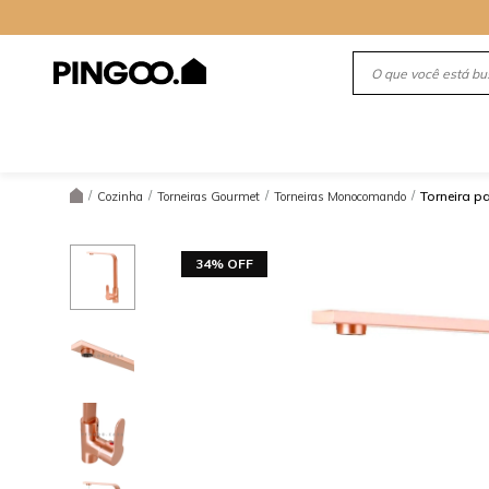
/
/
/
/
Torneira 
Cozinha
Torneiras Gourmet
Torneiras Monocomando
34% OFF