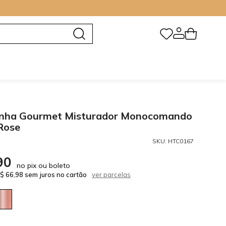
zinha Gourmet Misturador Monocomando
Rose
SKU:
HTC0167
90
no pix ou boleto
$ 66,98 sem juros no cartão
ver parcelas