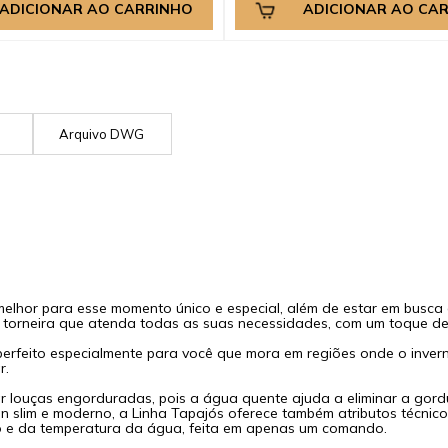
ADICIONAR AO CARRINHO
ADICIONAR AO CA
G
Arquivo DWG
lhor para esse momento único e especial, além de estar em busca d
torneira que atenda todas as suas necessidades, com um toque de
 perfeito especialmente para você que mora em regiões onde o inver
r.
 louças engorduradas, pois a água quente ajuda a eliminar a gordur
 slim e moderno, a Linha Tapajós oferece também atributos técnicos
 e da temperatura da água, feita em apenas um comando.