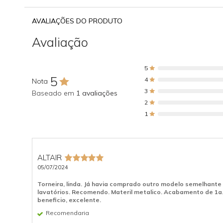
AVALIAÇÕES DO PRODUTO
Avaliação
5
5
4
Nota
3
Baseado em
1 avaliações
2
1
ALTAIR
05/07/2024
Torneira, linda. Já havia comprado outro modelo semelhante
lavatórios. Recomendo. Materil metalico. Acabamento de 1a.
beneficio, excelente.
Recomendaria