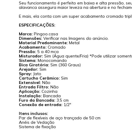
Seu funcionamento é perfeito em baixa e alta pressão, se
alavanca assegura maior leveza na abertura e no fecham
E mais, ela conta com um super acabamento cromado triplo 
ESPECIFICAÇÕES:
Marca:
Pingoo.casa
Dimensões:
Verificar nas Imagens do anúncio.
Material Predominante:
Metal
Acabamento:
Cromado
Pressão:
5 a 40 mca
Misturador:
Sim (Água quente/Fria) *Pode utilizar soment
Sistema:
Monocomando
Bica Giratória:
Sim (360 Graus)
Arejador:
Sim
Spray:
Jato
Cartucho Cerâmico:
Sim
Extensível:
Não
Entrada Filtro:
Não
Aplicação:
Cozinha
Instalação:
Bancada
Furo da Bancada:
3,5 cm
Conexão de entrada:
1/2"
Itens inclusos:
Par de flexíveis de aço trançado de 50 cm
Anéis de Vedação
Sistema de fixação