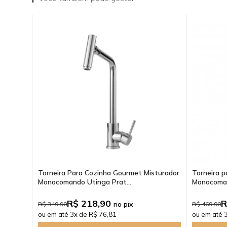
Torneira Para Cozinha Gourmet Misturador
Torneira p
Monocomando Utinga Prat...
Monocomand
R$ 218,90
R
no pix
R$ 349,90
R$ 469,90
ou em até 3x de R$ 76,81
ou em até 