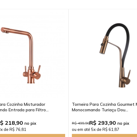
ara Cozinha Misturador
Torneira Para Cozinha Gourmet 
o Entrada para Filtro...
Monocomando Turiaçu Dou...
$ 218,90
R$ 293,90
no pix
no pix
R$ 499,90
3x de R$ 76,81
ou em até 5x de R$ 61,87