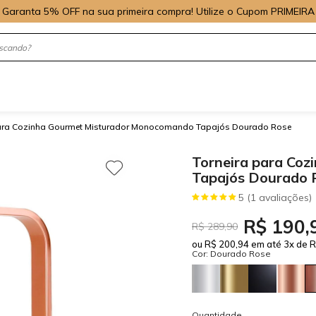
Garanta 5% OFF na sua primeira compra! Utilize o Cupom PRIMEIRA
para Cozinha Gourmet Misturador Monocomando Tapajós Dourado Rose
Torneira para Co
Tapajós Dourado 
5 (1 avaliações)
R$ 190,
R$ 289,90
ou R$ 200,94 em até 3x de R
Cor: Dourado Rose
Quantidade