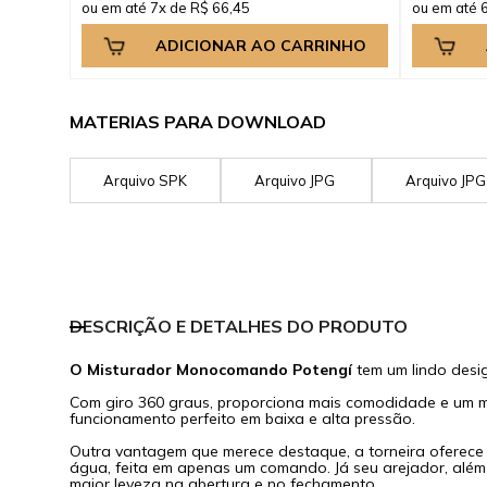
ou em até 7x de R$ 66,45
ou em até 
ADICIONAR AO CARRINHO
MATERIAS PARA DOWNLOAD
Arquivo SPK
Arquivo JPG
Arquivo JP
DESCRIÇÃO E DETALHES DO PRODUTO
O Misturador Monocomando Potengí
tem um lindo desig
Com giro 360 graus, proporciona mais comodidade e um ma
funcionamento perfeito em baixa e alta pressão.
Outra vantagem que merece destaque, a torneira oferece
água, feita em apenas um comando. Já seu arejador, além
maior leveza na abertura e no fechamento.