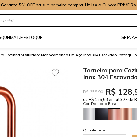
Garanta 5% OFF na sua primeira compra! Utilize o Cupom PRIMEIRA
S
QUEIMA DE ESTOQUE
SEJA A
para Cozinha Misturador Monocomando Em Aço Inox 304 Escovado Potengí D
Torneira para Co
Inox 304 Escovad
R$ 128,
R$ 259,90
ou R$ 135,68 em até 2x de R
Cor: Dourado Rose
Quantidade