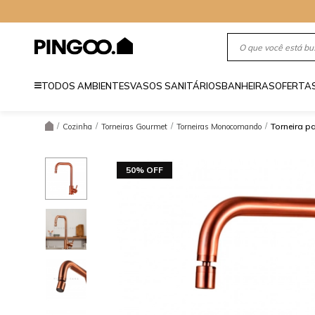
TODOS AMBIENTES
VASOS SANITÁRIOS
BANHEIRAS
OFERTA
/
/
/
/
Torneira 
Cozinha
Torneiras Gourmet
Torneiras Monocomando
50% OFF