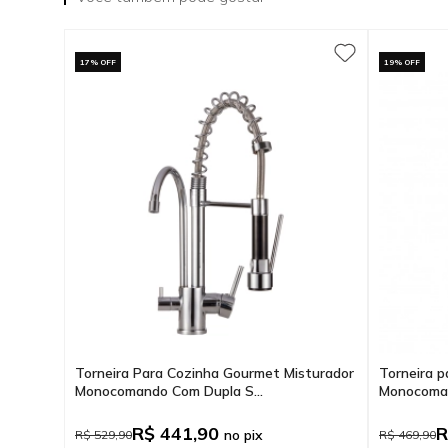
17% OFF
19% OFF
Torneira Para Cozinha Gourmet Misturador
Torneira 
Monocomando Com Dupla S...
Monocomand
R$ 441,90
R
no pix
R$ 529,90
R$ 469,90