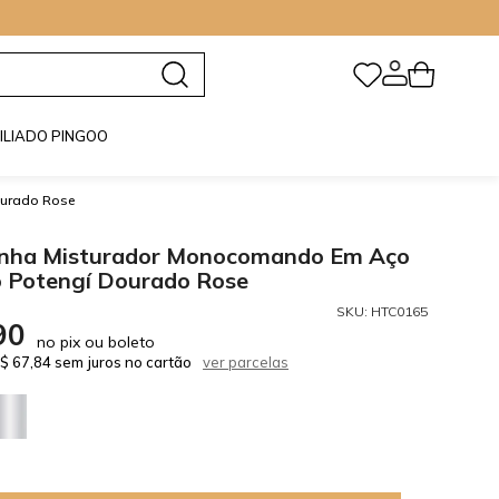
0
FILIADO PINGOO
ourado Rose
zinha Misturador Monocomando Em Aço
o Potengí Dourado Rose
SKU:
HTC0165
90
no pix ou boleto
$ 67,84 sem juros no cartão
ver parcelas