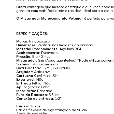
Outra vantagem que merece destaque é que você pode lav
gordura com mais facilidade e rapidez, ideal para o dia a
O Misturador Monocomando Potengí
, é perfeita para 
ESPECIFICAÇÕES:
Marca:
Pingoo.casa
Dimensões:
Verificar nas Imagens do anúncio.
Material Predominante:
Aço Inox 304
Acabamento:
Escovado
Pressão:
5 a 40 mca
Misturador:
Sim (Água quente/Fria) *Pode utilizar soment
Sistema:
Monocomando
Bica Giratória:
Sim (360 Graus)
Arejador:
Articulável
Cartucho Cerâmico:
Sim
Extensível:
Não
Entrada Filtro:
Não
Aplicação:
Cozinha
Instalação:
Bancada
Furo da Bancada:
3,5 cm
Conexão de entrada:
1/2'
Itens inclusos:
Par de flexíveis de aço trançado de 50 cm
Anéis de Vedação