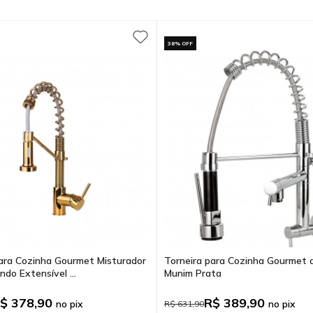
38% OFF
para Cozinha Gourmet Misturador
Torneira para Cozinha Gourmet 
o Extensível ...
Munim Prata
$ 378,90
R$ 389,90
no pix
no pix
R$ 631,90