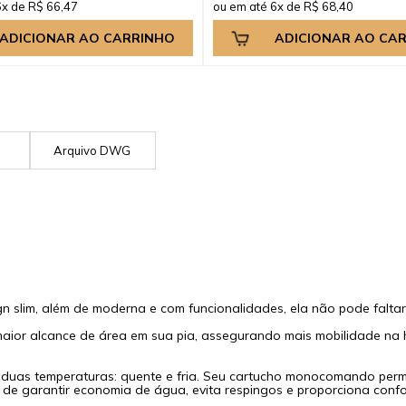
6x de R$ 66,47
ou em até 6x de R$ 68,40
ADICIONAR AO CARRINHO
ADICIONAR AO CA
G
Arquivo DWG
n slim, além de moderna e com funcionalidades, ela não pode faltar
ior alcance de área em sua pia, assegurando mais mobilidade na ho
 duas temperaturas: quente e fria. Seu cartucho monocomando perm
 de garantir economia de água, evita respingos e proporciona con