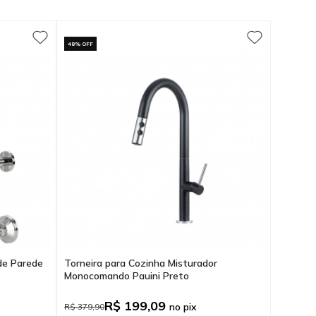
48% OFF
de Parede
Torneira para Cozinha Misturador
Monocomando Pauini Preto
R$ 199,09
no pix
R$ 379,90