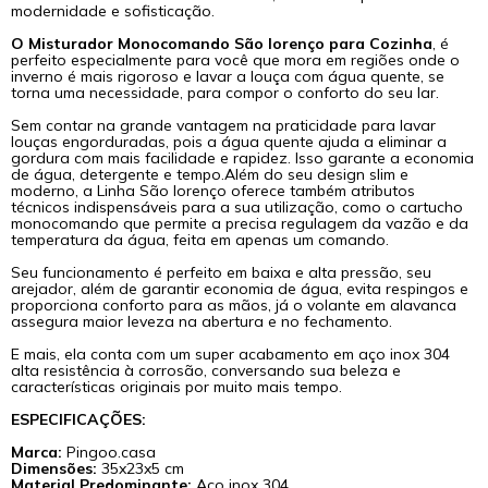
modernidade e sofisticação.
O Misturador Monocomando São lorenço para Cozinha
, é
perfeito especialmente para você que mora em regiões onde o
inverno é mais rigoroso e lavar a louça com água quente, se
torna uma necessidade, para compor o conforto do seu lar.
Sem contar na grande vantagem na praticidade para lavar
louças engorduradas, pois a água quente ajuda a eliminar a
gordura com mais facilidade e rapidez. Isso garante a economia
de água, detergente e tempo.Além do seu design slim e
moderno, a Linha São lorenço oferece também atributos
técnicos indispensáveis para a sua utilização, como o cartucho
monocomando que permite a precisa regulagem da vazão e da
temperatura da água, feita em apenas um comando.
Seu funcionamento é perfeito em baixa e alta pressão, seu
arejador, além de garantir economia de água, evita respingos e
proporciona conforto para as mãos, já o volante em alavanca
assegura maior leveza na abertura e no fechamento.
E mais, ela conta com um super acabamento em aço inox 304
alta resistência à corrosão, conversando sua beleza e
características originais por muito mais tempo.
ESPECIFICAÇÕES:
Marca:
Pingoo.casa
Dimensões:
35x23x5 cm
Material Predominante:
Aço inox 304