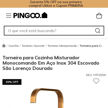
Garanta 5% OFF na sua primeira
compra! Utilize o Cupom PRIMEIRA
Torneira para Cozi
/
Cozinha
/
Torneiras Gourmet
/
Torneiras Monocomando
/
Torneira para Cozinha Misturador
Monocomando Em Aço Inox 304 Escovado
São Lorenço Dourado
SKU:
HTC0259
39% OFF