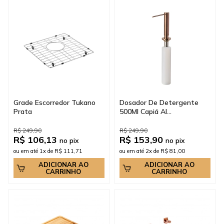
Grade Escorredor Tukano
Dosador De Detergente
Prata
500Ml Capiá Al...
R$ 249,90
R$ 249,90
R$ 106,13
R$ 153,90
no pix
no pix
ou em até 1x de R$ 111,71
ou em até 2x de R$ 81,00
ADICIONAR AO
ADICIONAR AO
CARRINHO
CARRINHO