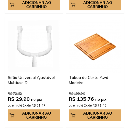
ADICIONAR AO
ADICIONAR AO
CARRINHO
CARRINHO
Sifão Universal Ajustável
Tábua de Corte Awá
Multiuso D...
Madeira
R$ 72,62
R$ 199,90
R$ 29,90
R$ 135,76
no pix
no pix
ou em até 1x de R$ 31,47
ou em até 2x de R$ 71,45
ADICIONAR AO
ADICIONAR AO
CARRINHO
CARRINHO