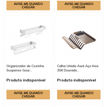
AVISE-ME QUANDO
AVISE-ME QUANDO
CHEGAR
CHEGAR
Organizador de Cozinha
Calha Umida Awá Aço Inox
Suspenso Gour...
304 Dourado...
Produto indisponível
Produto indisponível
AVISE-ME QUANDO
AVISE-ME QUANDO
CHEGAR
CHEGAR