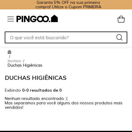
Garanta 5% OFF na sua primeira
compra! Utilize o Cupom PRIMEIRA
/
Banheiro
/
Duchas Higiênicas
DUCHAS HIGIÊNICAS
Exibindo
0-0 resultados de 0
Nenhum resultado encontrado :(
Mas separamos para você alguns dos nossos produtos mais
vendidos!