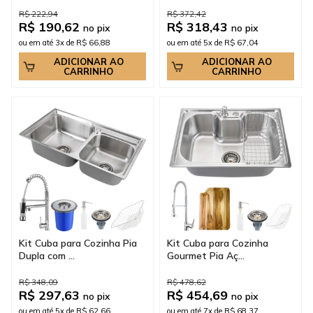
R$ 222,94
R$ 372,42
R$ 190,62
R$ 318,43
no pix
no pix
ou em até 3x de R$ 66,88
ou em até 5x de R$ 67,04
ADICIONAR AO
ADICIONAR AO
CARRINHO
CARRINHO
Kit Cuba para Cozinha Pia
Kit Cuba para Cozinha
Dupla com ...
Gourmet Pia Aç...
R$ 348,09
R$ 478,62
R$ 297,63
R$ 454,69
no pix
no pix
ou em até 5x de R$ 62,66
ou em até 7x de R$ 68,37