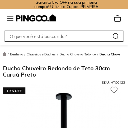
Garanta 5% OFF na sua primeira
compra! Utilize o Cupom PRIMEIRA
Ducha Chuveiro R
/
Banheiro
/
Chuveiros e Duchas
/
Ducha Chuveiro Redondo
/
Ducha Chuveiro Redondo de Teto 30cm
Curuá Preto
SKU:
HTC0423
19% OFF