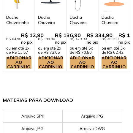
Ducha
Ducha
Ducha
Ducha
Chuveirinho
Chuveiro
Chuveiro
Chuveiro
Infantil
Redondo
Redondo de
Redondo de
Cartoon
Inox 30cm
Parede com
Teto 40cm
R$ 12,90
R$ 136,90
R$ 334,90
R$ 17
Pato
Curuá Preto
desviador
Curuá
R$ 64,90
R$ 199,90
R$ 429,90
R$ 369,90
no pix
no pix
no pix
no pix
Trombetas
Dourado
ou em até 1x
ou em até 2x
ou em até 5x
ou em até 3x
Prata
de R$ 13,57
de R$ 72,05
de R$ 70,50
de R$ 62,42
ADICIONAR
ADICIONAR
ADICIONAR
ADICIONAR
AO
AO
AO
AO
CARRINHO
CARRINHO
CARRINHO
CARRINHO
MATERIAS PARA DOWNLOAD
Arquivo SPK
Arquivo JPG
Arquivo JPG
Arquivo DWG