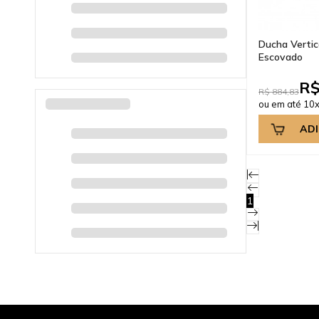
Ducha Vertic
Escovado
R$
R$ 884,83
ou em até 10x
AD
1