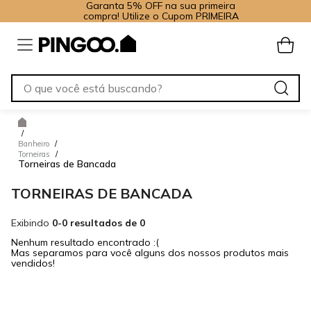
Garanta 5% OFF na sua primeira
compra! Utilize o Cupom PRIMEIRA
/
Banheiro
/
Torneiras
/
Torneiras de Bancada
TORNEIRAS DE BANCADA
Exibindo
0-0 resultados de 0
Nenhum resultado encontrado :(
Mas separamos para você alguns dos nossos produtos mais
vendidos!