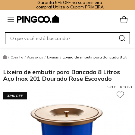
Garanta 5% OFF na sua primeira
compra! Utilize o Cupom PRIMEIRA
Lixeira de embutir para Bancada 8 Litro
/
Cozinha
/
Acessórios
/
Lixeiras
/
Lixeira de embutir para Bancada 8 Litros
Aço Inox 201 Dourado Rose Escovado
SKU:
HTC0353
32% OFF